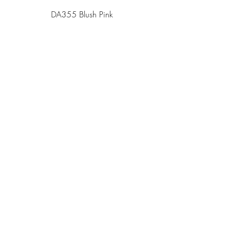
DA355 Blush Pink
מחיר
DA250 Bubblegum Pink
מחיר