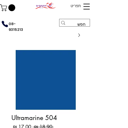
תפריט
08-
9315213
Ultramarine 504
מחיר
מחיר
 ‏18.90 ‏₪ 