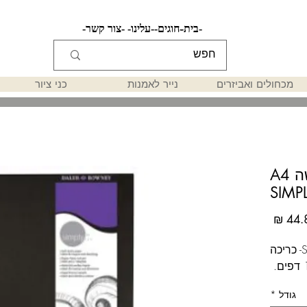
-בית-
-חוגים-
-עלינו-
-צור קשר-
מכחולים ואביזרים
נייר לאמנות
כני ציור
בלוק לרישום כריכה קשה A4
SIMP
מחיר
Simply Sketchbooks Soft White- כריכה
גודל
*