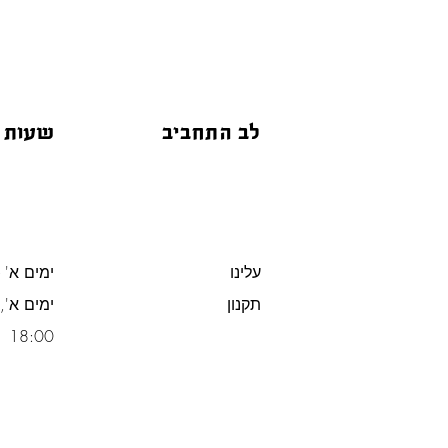
לב התחביב
שעות 
עלינו
ימים א' -
תקנון
משלוח חינם מעל 300 ש"ח
18:00