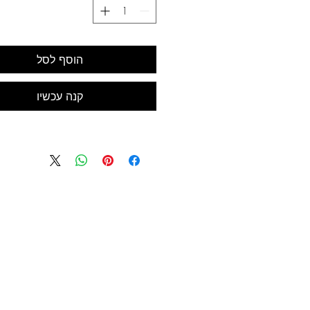
סרגל 
בובת מניקי
ספר הדרכה לציור מנגה באנגלי
הוסף לסל
איורי הסבר ,ט
קנה עכשיו