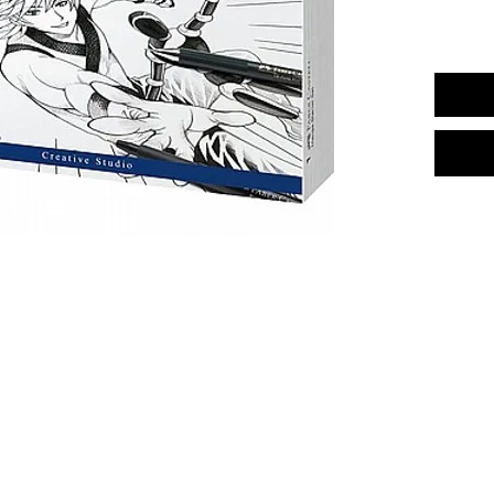
פלסטיק
מחק
ן שחורה
ת (כולל
כניקות)