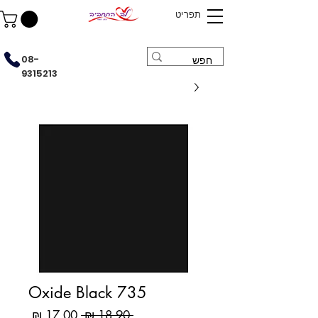
תפריט
08-
9315213
Oxide Black 735
מחיר
מחיר
 ‏18.90 ‏₪ 