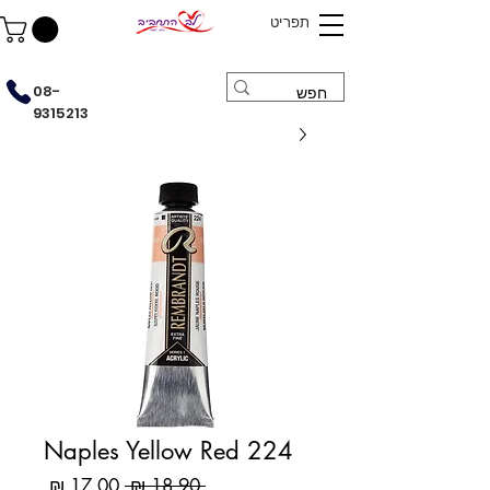
תפריט
08-
9315213
Naples Yellow Red 224
מחיר
מחיר
 ‏18.90 ‏₪ 