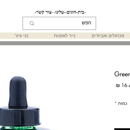
-בית-
-חוגים-
-עלינו-
-צור קשר-
מכחולים ואביזרים
נייר לאמנות
כני ציור
Gree
מחיר
כמות
*