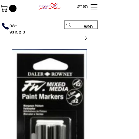
תפריט
08-
9315213