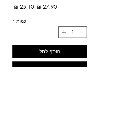
מחיר
מחיר
 ‏27.90 ‏₪ 
רגיל
מבצע
כמות
*
הוסף לסל
קנה עכשיו
לב התחביב