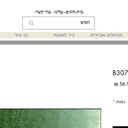
-בית-
-חוגים-
-עלינו-
-צור קשר-
מכחולים ואביזרים
נייר לאמנות
כני ציור
B307
מחיר
כמות
*