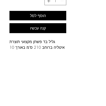
הוסף לסל
קנה עכשיו
גליל בד פשתן מקצועי תוצרת
איטליה ברוחב 210 ס"מ באורך 10
מטר.
טקסטורה עדינה מאוד - מתאים
במיוחד לציור ראליזם.
צד אחד מצופה בג'סו
לב התחביב