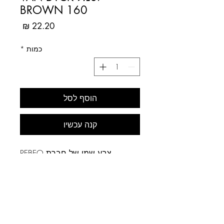
BROWN 160
מחיר
כמות
*
הוסף לסל
קנה עכשיו
צבע שמן של חברת PEBEO
הצרפתית.
רמת צבע: סופר-פיין
אריזה: שפופרת של 37מ"ל