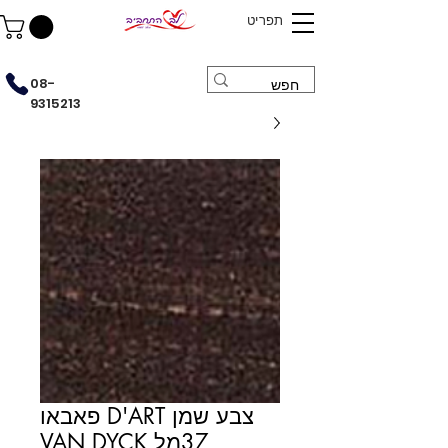
תפריט
08-
9315213
צבע שמן D'ART פאבאו
37מל VAN DYCK