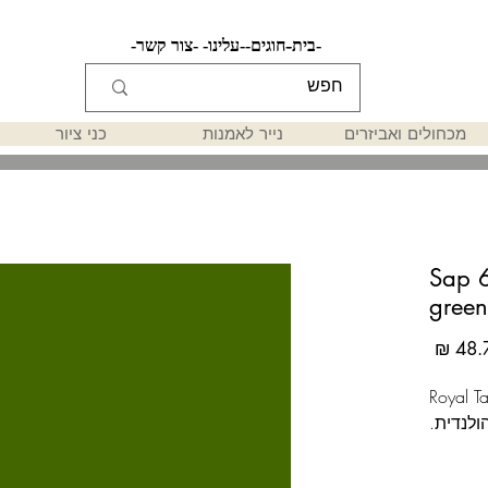
-בית-
-חוגים-
-עלינו-
-צור קשר-
מכחולים ואביזרים
נייר לאמנות
כני ציור
צבע שמן 200מ"ל 623 Sap
green
מחיר
 חברת Royal Talens
ולנדית.