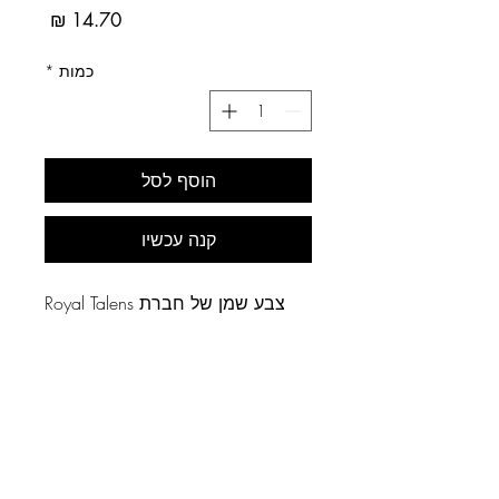
מחיר
כמות
*
הוסף לסל
קנה עכשיו
צבע שמן של חברת Royal Talens
ההולנדית.
מדד אטימות: חצי שקוף