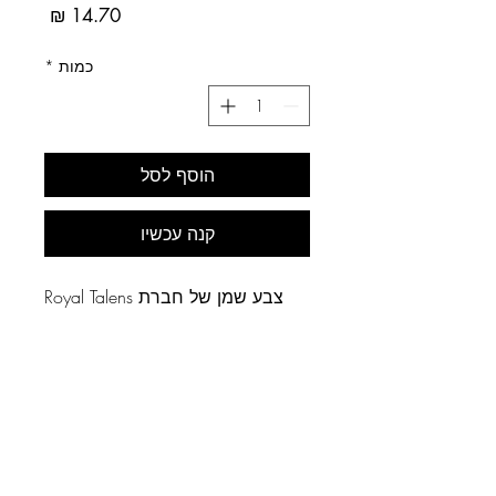
מחיר
כמות
*
הוסף לסל
קנה עכשיו
צבע שמן של חברת Royal Talens
ההולנדית.
מדד אטימות: חצי שקוף