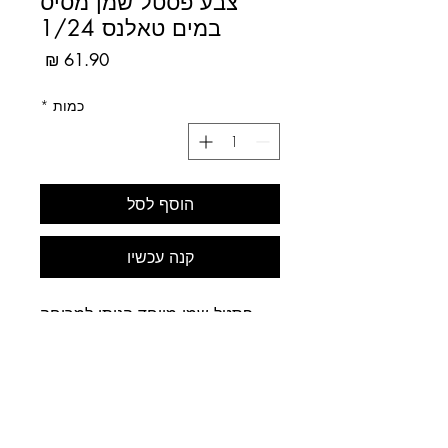
צבע פסטל שמן מסיס
במים טאלנס 1/24
מחיר
כמות
*
הוסף לסל
קנה עכשיו
פסטל שמן מיוחד הניתן למריחה
כמו פסטל שמן רגיל ("פנדה"),
ובנוסף ניתן לעבור עליו עם מים והוא
נמס מעט כמו צבע אקוורל.
סידרת פיגמנט בינוני -