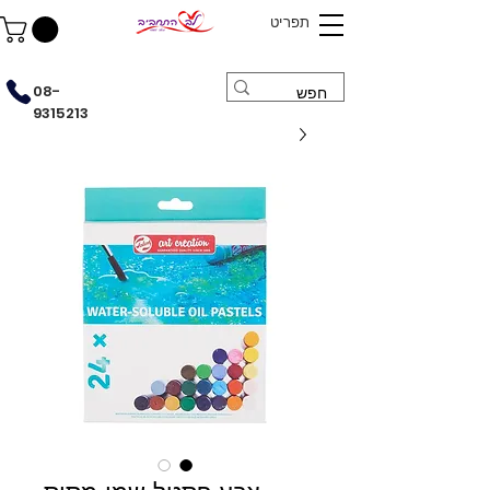
תפריט
08-
9315213