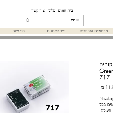
-בית-
-חוגים-
-עלינו-
-צור קשר-
מכחולים ואביזרים
נייר לאמנות
כני ציור
וביה
Green Light
717
מחיר
Nevskaya Palitra
White  הידועים בכל
העולם.