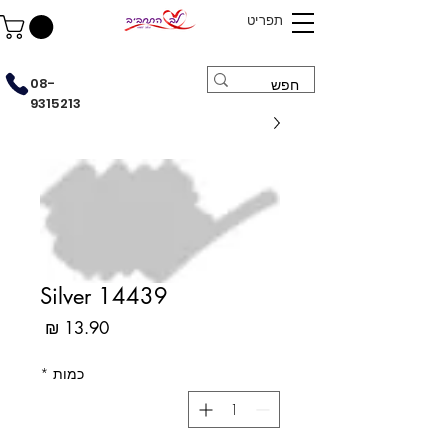
תפריט
08-
9315213
14439 Silver
מחיר
כמות
*