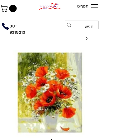
תפריט
08-
9315213