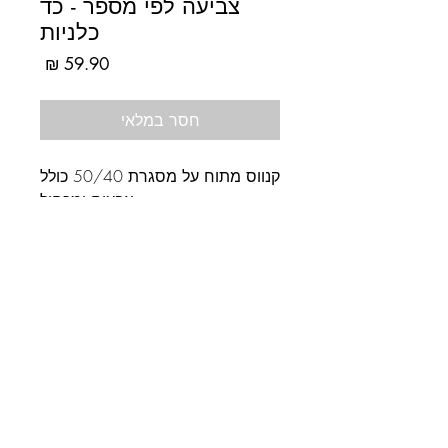
צביעה לפי מספר - כד
כלניות
מחיר
חסר במלאי
קנווס מתוח על מסגרת 50/40 כולל 
צבעים ומכחול
לב התחביב
עלינו