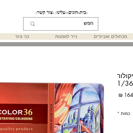
-בית-
-חוגים-
-עלינו-
-צור קשר-
מכחולים ואביזרים
נייר לאמנות
כני ציור
קולור
1/3
מחיר
כמות
*