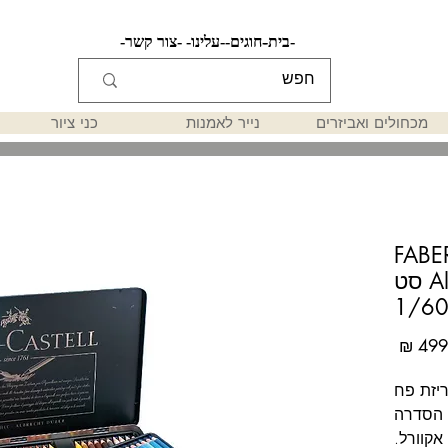
-בית-
-חוגים-
-עלינו-
-צור קשר-
מכחולים ואביזרים
נייר לאמנות
כני ציור
FABER-CAS
סדרה Albrecht Durer סט
1/6
מחיר
באריזת פח
 הסדרה
אקוורל.