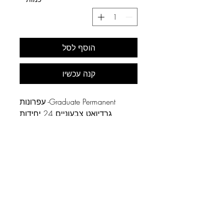
הוסף לסל
קנה עכשיו
Graduate Permanent- עפרונות
גרדיואט צבעוניים 24 יחידות
בקופסת פח עם מכחול