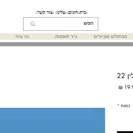
-בית-
-חוגים-
-עלינו-
-צור קשר-
מכחולים ואביזרים
נייר לאמנות
כני ציור
 22
מחיר
כמות
*