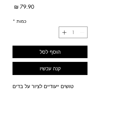
מחיר
כמות
*
הוסף לסל
קנה עכשיו
טושים ייעודיים לציור על בדים
וטקסטיל
גם בדים כהים
, שאינם
יורדים בכביסה עד 40 מעלות. על
בסיס מים.
קיבוע - לאחר שהצבע התייבש 6
שעות, מניחים ניר אפיה על הציור
ומגהצים 5 דקות בחום שמתאים
לכותנה.