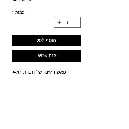
כמות
*
הוסף לסל
קנה עכשיו
גואש דיזיינר של חברת רויאל
טאלנס.
שפופרת 20 מ"ל
רמת EXTRA FINE