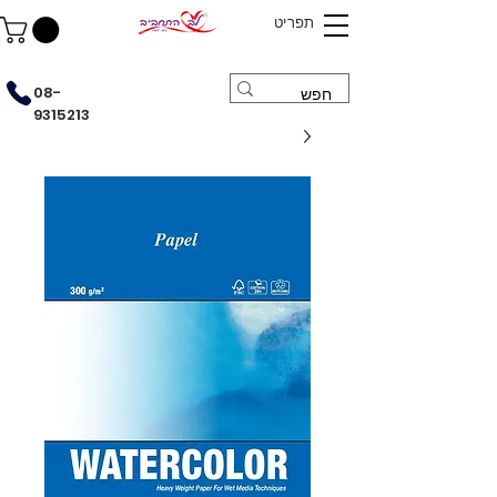
תפריט
08-
9315213