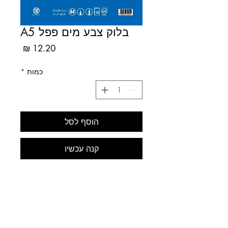
בלוק צבע מים פפל A5
מחיר
כמות
*
הוסף לסל
קנה עכשיו
בלוק המכיל 20 אחוז כותנה עם
מרקם בינוני. PAPEL
גודל A5 15/21
ללא חומצה