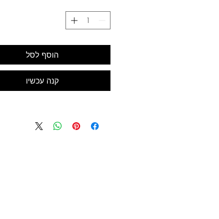
גודל 29.7X21 ס"מ
הוסף לסל
קנה עכשיו