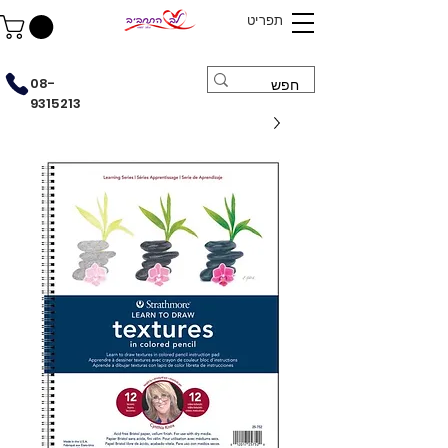
תפריט
08-
9315213