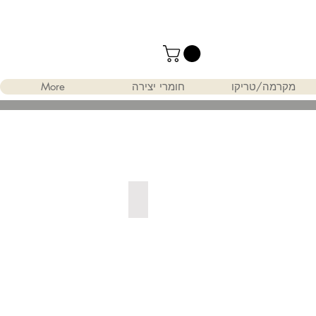
מקרמה/טריקו
חומרי יצירה
More
שמן ואן גוך 200 מל