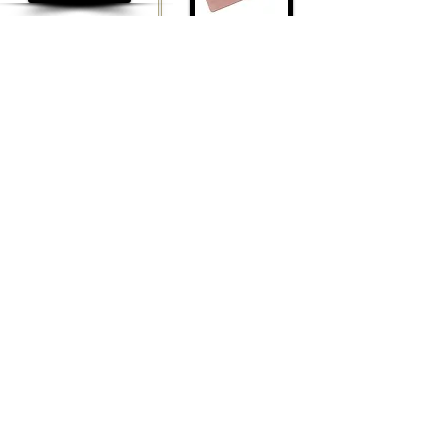
פלטה פורמייקה מלבנית A4
25
פלטה עץ מלבנית איכותית
30/40
הוסף לסל
25.2
הוסף לסל
ג'אסו
19.9
משחת עיצוב
הוסף לסל
22.9
הוסף לסל