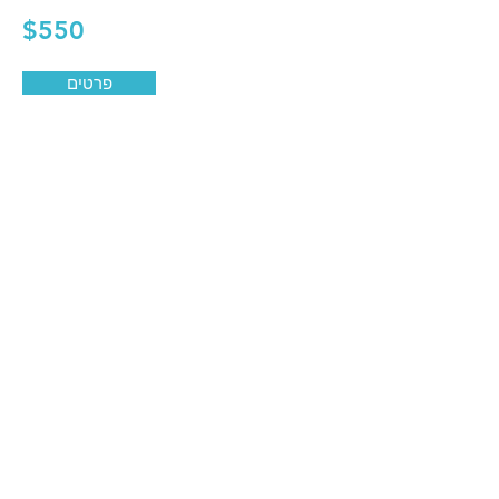
$550
פרטים
הצג עוד
לב התחביב