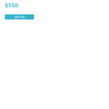
$550
פרטים
הצג עוד
לב התחביב